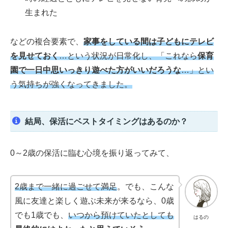
生まれた
などの複合要素で、
家事をしている間は子どもにテレビ
を見せておく
…という状況が日常化し、
「これなら
保育
園で一日中思いっきり遊べた方がいいだろうな
…」とい
う気持ちが強くなってきました。
結局、保活にベストタイミングはあるのか？
0～2歳の保活に臨む心境を振り返ってみて、
2歳まで一緒に過ごせて満足
。でも、こんな
風に友達と楽しく遊ぶ未来が来るなら、0歳
でも1歳でも、
いつから預けていたとしても
はるの