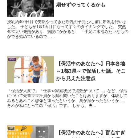
期せずやってくるかも
授乳約400日目で突然やってきた断乳の予兆 少し前に断乳を行いま
した。 子どもが1歳1カ月になってすぐのタイミングでした。 突然
40℃近い発熱があり、病院にかかると、 「手足に水泡みたいなもの
ができ始めているので、...
保活
【保活中のあなたへ】日本各地
～1都3県～で保活した話。そこ
から見えた注意点
「保活が大変で」「仕事や家庭状況で点数がついて…」など、保活
について先輩ママ社員から漏れ聞いたことはありますが、体験して
みるとあれこれ想像と違ったというか、奥が深かったというか…。
それが私にとっての「保活」です。 しかも、夫...
3歳
【保活中のあなたへ】盲点すぎ