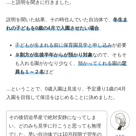
…と説明を聞きに行きました。
説明を聞いた結果、その時住んでいた自治体で、
冬生ま
れの子どもを0歳の4月で入園させたい場合
、
子どもが生まれる前に保育園見学と申し込み
が必要
９割方が生後半年からが預かり対象
なので、そもそ
も入れる園がかなり少なく、
預かってくれる園の
定
員も１～２名
ほど
…ということで、0歳入園は見送り、予定通り1歳の4月
入園を目指して保活をはじめることに決めました。
その後切迫早産で絶対安静になってしま
い、どのみち見学に行こうと思っても無理
でした。早い自治体では10月段階で翌年の
はるの