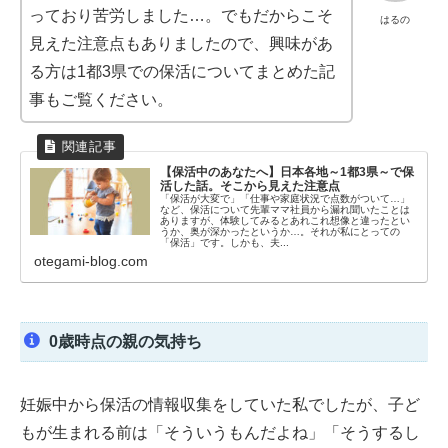
っており苦労しました…。でもだからこそ
はるの
見えた注意点もありましたので、興味があ
る方は1都3県での保活についてまとめた記
事もご覧ください。
【保活中のあなたへ】日本各地～1都3県～で保
活した話。そこから見えた注意点
「保活が大変で」「仕事や家庭状況で点数がついて…」
など、保活について先輩ママ社員から漏れ聞いたことは
ありますが、体験してみるとあれこれ想像と違ったとい
うか、奥が深かったというか…。それが私にとっての
「保活」です。しかも、夫...
otegami-blog.com
0歳時点の親の気持ち
妊娠中から保活の情報収集をしていた私でしたが、子ど
もが生まれる前は「そういうもんだよね」「そうするし