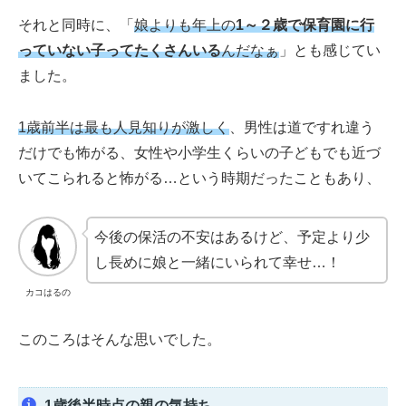
それと同時に、「
娘よりも年上の
1～２歳で保育園に行
っていない子ってたくさんいる
んだなぁ
」とも感じてい
ました。
1歳前半
は
最も
人見知りが激しく
、男性は道ですれ違う
だけでも怖がる、女性や小学生くらいの子どもでも近づ
いてこられると怖がる…という時期だったこともあり、
今後の保活の不安はあるけど、予定より少
し長めに娘と一緒にいられて幸せ…！
カコはるの
このころはそんな思いでした。
1歳後半時点の親の気持ち