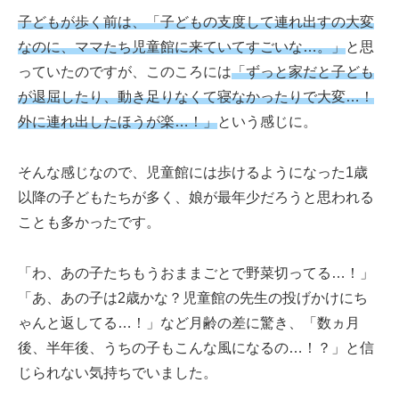
子どもが歩く前は、「子どもの支度して連れ出すの大変
なのに、ママたち児童館に来ていてすごいな…。」
と思
っていたのですが、このころには
「ずっと家だと子ども
が退屈したり、動き足りなくて寝なかったりで大変…！
外に連れ出したほうが楽…！」
という感じに。
そんな感じなので、児童館には歩けるようになった1歳
以降の子どもたちが多く、娘が最年少だろうと思われる
ことも多かったです。
「わ、あの子たちもうおままごとで野菜切ってる…！」
「あ、あの子は2歳かな？児童館の先生の投げかけにち
ゃんと返してる…！」など月齢の差に驚き、「数ヵ月
後、半年後、うちの子もこんな風になるの…！？」と信
じられない気持ちでいました。