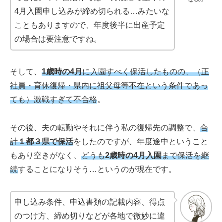
4月入園申し込みが締め切られる…みたいな
こともありますので、年度後半に出産予定
の場合は要注意ですね。
そして、
1歳時の4月
に入園すべく保活したものの、（正
社員・育休復帰・県内に祖父母等不在という条件であっ
ても）激戦すぎて不合格
。
その後、夫の転勤やそれに伴う私の復帰先の調整で、
合
計
１都３県で保活
をしたのですが、年度途中ということ
もあり空きがなく、
どうも
2歳時の4月入園
まで保活を継
続
することになりそう…というのが現在です。
申し込み条件、申込書類の記載内容、得点
のつけ方、締め切りなどが各地で微妙に違