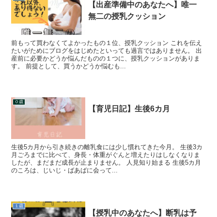
【出産準備中のあなたへ】唯一
無二の授乳クッション
前もって買わなくてよかったもの１位、授乳クッション これを伝え
たいがためにブログをはじめたといっても過言ではありません。 出
産前に必要かどうか悩んだものの１つに、授乳クッションがありま
す。 前提として、買うかどうか悩むも...
０歳
【育児日記】生後6カ月
生後5カ月から引き続きの離乳食には少し慣れてきた今月。 生後3カ
月ごろまでに比べて、身長・体重がぐんと増えたりはしなくなりま
したが、まだまだ成長が止まりません。 人見知り始まる 生後5カ月
のころは、じいじ・ばあばに会って...
１歳
【授乳中のあなたへ】断乳は予