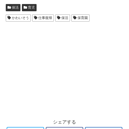
保活
育児
かわいそう
仕事復帰
保活
保育園
シェアする