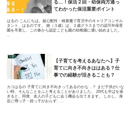
る…！保活２回・幼保両方通っ
てわかった保活重要ポイント
はるの こんにちは。超心配性・検索魔で育児中のキャリアコンサル
タント、はるのです。 娘（３歳）は、２歳クラスまでの認可外保育
園を卒業し、この春から認定こども園の幼稚園に通い始めました。
...
０歳
【子育てを考えるあなたへ】子
育てに向き不向きははある？仕
事での経験が活きることも？
カコはるの 子育てに向き不向きってあるのかな…？ まだ子供がいな
い時、そんなことをふと考えることがありました。 20代も半ばを過
ぎると、同僚、友人の子どもに会う機会も出てきます。 しかし、身
近に甥っ子・姪っ子がおらず、...