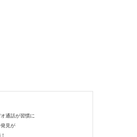
デオ通話が習慣に
で発見が
消！