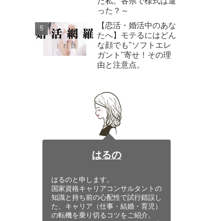
た私。各県で様式は違
った？～
【恋活・婚活中のあな
たへ】モテるにはどん
な顔でも"ソフトエレ
ガント"寄せ！その理
由と注意点。
はるの
はるのと申します。
国家資格キャリアコンサルタントの
知識と持ち前の心配性で試行錯誤し
た、キャリア（仕事・結婚・育児）
の転機を乗り切るコツをご紹介。