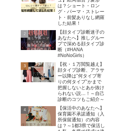
は？ショート・ロン
グ・パーマ・ストレー
ト・前髪ありなし網羅
した結果！
【顔タイプ診断迷子の
あなたへ】推しグルー
プで深める顔タイプ診
断（#HANA
#NoNoGirls）
【祝・１万閲覧越え】
顔タイプ診断、アラサ
ー以降は"何タイプ寄
りの何タイプ"かまで
把握しないとあか抜け
られない説…！～自己
診断のコツもご紹介～
【保活中のあなたへ】
保育園不承諾通知（入
所保留通知）の内容
は？～1都3県で保活し