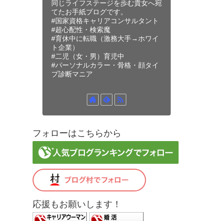
同じライフステージを歩む貴女へ宛
てたお手紙ブログです。
#国家資格キャリアコンサルタント
#超心配性・検索魔
#育休中に転職（激務大手→ホワイ
ト企業）
#二児（女・男）育児中
#パーソナルカラー・骨格・顔タイ
プ診断マニア
フォローはこちらから
応援もお願いします！