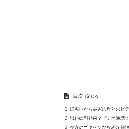
目次
妊娠中から実家の母とのビ
思わぬ副効果？ビデオ通話
夕方のゴキゲンななめが解