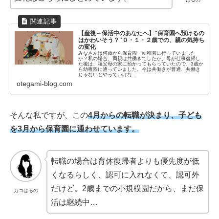
【産後～保活中のあなたへ】"保育園へ預けるの
はかわいそう？"０・１・２歳での、親の気持ち
の変化
みなさんは何歳から保育園・幼稚園に行っていました
か？私の場合、両親は共働きでしたが、母が仕事復帰し
た後は、祖父母の家に預かってもらっていたので、3歳か
ら幼稚園に通っていました。今は共働きが普通、共働き
じゃないとやっていけな...
otegami-blog.com
そんな私ですが、この
4月からの転職が決まり、子ども
を3月から保育園に通わせています。
転職の場合は育休復帰者よりも優先度が低
くなるらしく、認可に入れなくて、認可外
だけど。2歳までの小規模園だから、まだ保
カコはるの
活は継続中…