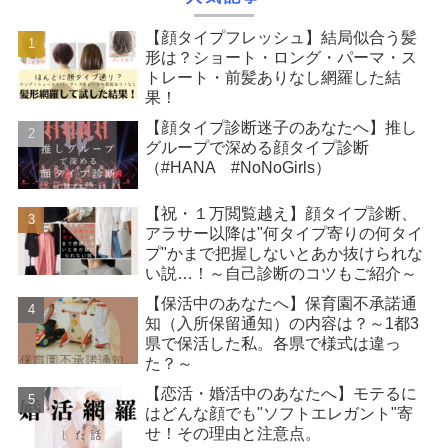
【顔タイプフレッシュ】結局似合う髪
形は？ショート・ロング・パーマ・ス
トレート・前髪ありなし網羅した結
果！
【顔タイプ診断迷子のあなたへ】推し
グループで深める顔タイプ診断
（#HANA #NoNoGirls）
【祝・１万閲覧越え】顔タイプ診断、
アラサー以降は"何タイプ寄りの何タイ
プ"かまで把握しないとあか抜けられな
い説…！～自己診断のコツもご紹介～
【保活中のあなたへ】保育園不承諾通
知（入所保留通知）の内容は？～1都3
県で保活した私。各県で様式は違っ
た？～
【恋活・婚活中のあなたへ】モテるに
はどんな顔でも"ソフトエレガント"寄
せ！その理由と注意点。