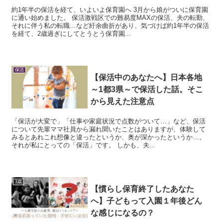
約1年半の保活を経て、いよいよ保育園へ 3月から娘がついに保育園
に通い始めました。 保活激戦区での難易度MAXの保活、夫の転勤、
それに伴う私の転職…など紆余曲折があり、気づけば約1年半の保活
を経て、2歳過ぎにしてとうとう保育園...
保活
【保活中のあなたへ】日本各地
～1都3県～で保活した話。そこ
から見えた注意点
「保活が大変で」「仕事や家庭状況で点数がついて…」など、保活
について先輩ママ社員から漏れ聞いたことはありますが、体験して
みるとあれこれ想像と違ったというか、奥が深かったというか…。
それが私にとっての「保活」です。 しかも、夫...
3歳
【慣らし保育終了したあなた
へ】子どもって入園１年後どん
な感じになるの？