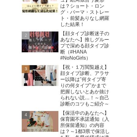
は？ショート・ロン
グ・パーマ・ストレー
ト・前髪ありなし網羅
した結果！
【顔タイプ診断迷子の
あなたへ】推しグルー
プで深める顔タイプ診
断（#HANA
#NoNoGirls）
【祝・１万閲覧越え】
顔タイプ診断、アラサ
ー以降は"何タイプ寄
りの何タイプ"かまで
把握しないとあか抜け
られない説…！～自己
診断のコツもご紹介～
【保活中のあなたへ】
保育園不承諾通知（入
所保留通知）の内容
は？～1都3県で保活し