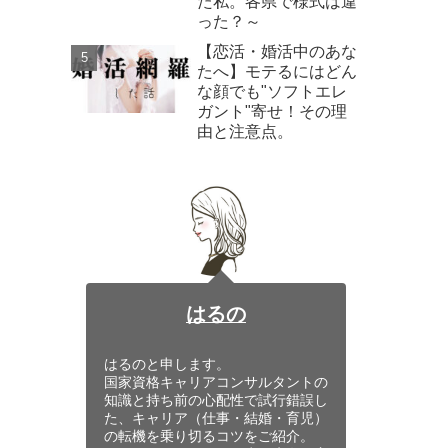
た私。各県で様式は違
った？～
【恋活・婚活中のあな
たへ】モテるにはどん
な顔でも"ソフトエレ
ガント"寄せ！その理
由と注意点。
はるの
はるのと申します。
国家資格キャリアコンサルタントの
知識と持ち前の心配性で試行錯誤し
た、キャリア（仕事・結婚・育児）
の転機を乗り切るコツをご紹介。