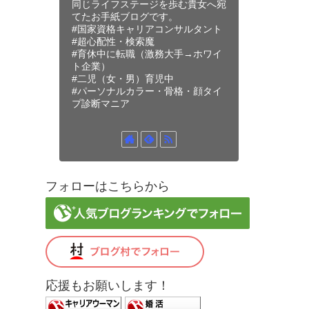
同じライフステージを歩む貴女へ宛
てたお手紙ブログです。
#国家資格キャリアコンサルタント
#超心配性・検索魔
#育休中に転職（激務大手→ホワイ
ト企業）
#二児（女・男）育児中
#パーソナルカラー・骨格・顔タイ
プ診断マニア
フォローはこちらから
応援もお願いします！