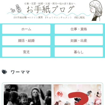
ホーム
仕事・資格
婚活・結婚
妊娠・出産
育児
暮らし
ワーママ
3歳