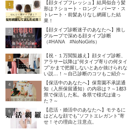
【顔タイプフレッシュ】結局似合う髪
形は？ショート・ロング・パーマ・ス
トレート・前髪ありなし網羅した結
果！
【顔タイプ診断迷子のあなたへ】推し
グループで深める顔タイプ診断
（#HANA #NoNoGirls）
【祝・１万閲覧越え】顔タイプ診断、
アラサー以降は"何タイプ寄りの何タイ
プ"かまで把握しないとあか抜けられな
い説…！～自己診断のコツもご紹介～
【保活中のあなたへ】保育園不承諾通
知（入所保留通知）の内容は？～1都3
県で保活した私。各県で様式は違っ
た？～
【恋活・婚活中のあなたへ】モテるに
はどんな顔でも"ソフトエレガント"寄
せ！その理由と注意点。