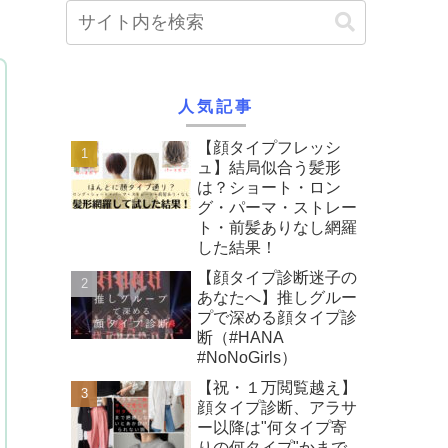
人気記事
【顔タイプフレッシ
ュ】結局似合う髪形
は？ショート・ロン
グ・パーマ・ストレー
ト・前髪ありなし網羅
した結果！
【顔タイプ診断迷子の
あなたへ】推しグルー
プで深める顔タイプ診
断（#HANA
#NoNoGirls）
【祝・１万閲覧越え】
顔タイプ診断、アラサ
ー以降は"何タイプ寄
りの何タイプ"かまで