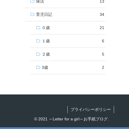
保活
13
育児日記
34
０歳
21
１歳
6
２歳
5
3歳
2
プライバシーポリシー
© 2021 ～Letter for a girl～お手紙ブログ.