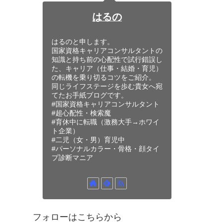
はるの
はるのと申します。
国家資格キャリアコンサルタントの
知識と持ち前の心配性で試行錯誤し
た、キャリア（仕事・結婚・育児）
の転機を乗り切るコツをご紹介。
同じライフステージを歩む貴女へ宛
てたお手紙ブログです。
#国家資格キャリアコンサルタント
#超心配性・検索魔
#育休中に転職（激務大手→ホワイ
ト企業）
#二児（女・男）育児中
#パーソナルカラー・骨格・顔タイ
プ診断マニア
フォローはこちらから