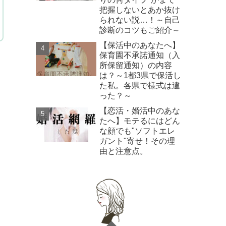
把握しないとあか抜け
られない説…！～自己
診断のコツもご紹介～
【保活中のあなたへ】
保育園不承諾通知（入
所保留通知）の内容
は？～1都3県で保活し
た私。各県で様式は違
った？～
【恋活・婚活中のあな
たへ】モテるにはどん
な顔でも"ソフトエレ
ガント"寄せ！その理
由と注意点。