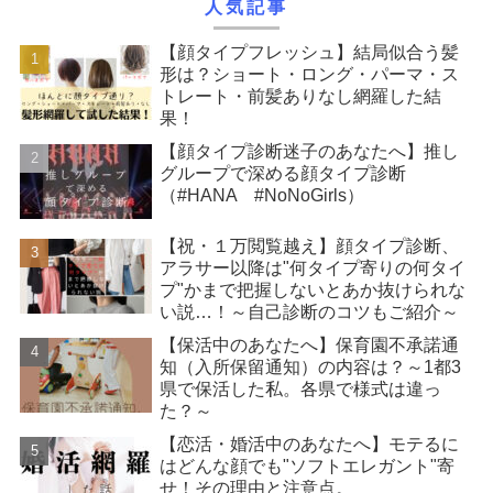
人気記事
【顔タイプフレッシュ】結局似合う髪
形は？ショート・ロング・パーマ・ス
トレート・前髪ありなし網羅した結
果！
【顔タイプ診断迷子のあなたへ】推し
グループで深める顔タイプ診断
（#HANA #NoNoGirls）
【祝・１万閲覧越え】顔タイプ診断、
アラサー以降は"何タイプ寄りの何タイ
プ"かまで把握しないとあか抜けられな
い説…！～自己診断のコツもご紹介～
【保活中のあなたへ】保育園不承諾通
知（入所保留通知）の内容は？～1都3
県で保活した私。各県で様式は違っ
た？～
【恋活・婚活中のあなたへ】モテるに
はどんな顔でも"ソフトエレガント"寄
せ！その理由と注意点。