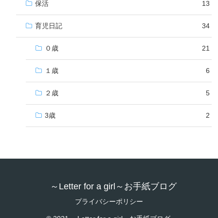
保活
13
育児日記
34
０歳
21
１歳
6
２歳
5
3歳
2
～Letter for a girl～お手紙ブログ
プライバシーポリシー