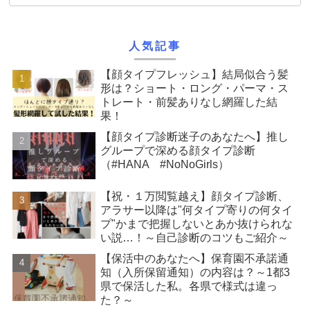
人気記事
【顔タイプフレッシュ】結局似合う髪
形は？ショート・ロング・パーマ・ス
トレート・前髪ありなし網羅した結
果！
【顔タイプ診断迷子のあなたへ】推し
グループで深める顔タイプ診断
（#HANA #NoNoGirls）
【祝・１万閲覧越え】顔タイプ診断、
アラサー以降は"何タイプ寄りの何タイ
プ"かまで把握しないとあか抜けられな
い説…！～自己診断のコツもご紹介～
【保活中のあなたへ】保育園不承諾通
知（入所保留通知）の内容は？～1都3
県で保活した私。各県で様式は違っ
た？～