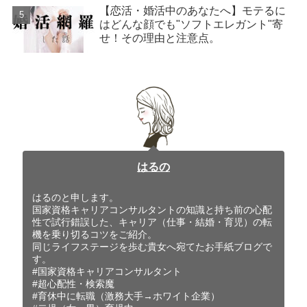
【恋活・婚活中のあなたへ】モテるに
はどんな顔でも"ソフトエレガント"寄
せ！その理由と注意点。
はるの
はるのと申します。
国家資格キャリアコンサルタントの知識と持ち前の心配
性で試行錯誤した、キャリア（仕事・結婚・育児）の転
機を乗り切るコツをご紹介。
同じライフステージを歩む貴女へ宛てたお手紙ブログで
す。
#国家資格キャリアコンサルタント
#超心配性・検索魔
#育休中に転職（激務大手→ホワイト企業）