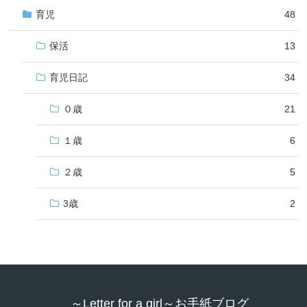
育児
48
保活
13
育児日記
34
０歳
21
１歳
6
２歳
5
3歳
2
～Letter for a girl～お手紙ブログ