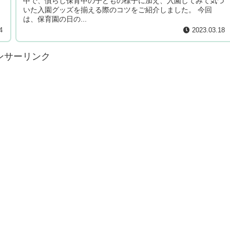
中で、慣らし保育中の子どもの様子に加え、入園してみて気づ
いた入園グッズを揃える際のコツをご紹介しました。 今回
は、保育園の日の...
4
2023.03.18
ンサーリンク