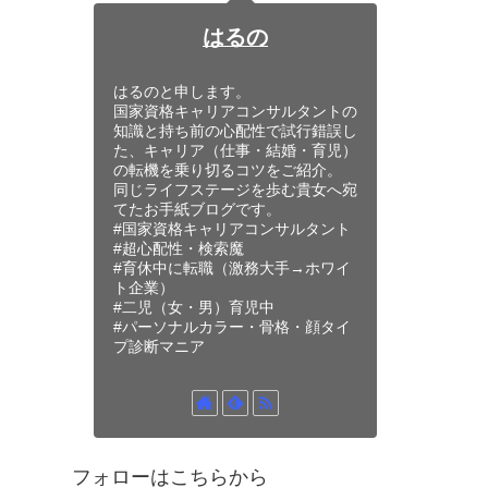
はるの
はるのと申します。
国家資格キャリアコンサルタントの
知識と持ち前の心配性で試行錯誤し
た、キャリア（仕事・結婚・育児）
の転機を乗り切るコツをご紹介。
同じライフステージを歩む貴女へ宛
てたお手紙ブログです。
#国家資格キャリアコンサルタント
#超心配性・検索魔
#育休中に転職（激務大手→ホワイ
ト企業）
#二児（女・男）育児中
#パーソナルカラー・骨格・顔タイ
プ診断マニア
フォローはこちらから