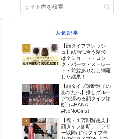
人気記事
【顔タイプフレッシ
ュ】結局似合う髪形
は？ショート・ロン
グ・パーマ・ストレー
ト・前髪ありなし網羅
した結果！
【顔タイプ診断迷子の
あなたへ】推しグルー
プで深める顔タイプ診
断（#HANA
#NoNoGirls）
【祝・１万閲覧越え】
顔タイプ診断、アラサ
ー以降は"何タイプ寄
りの何タイプ"かまで