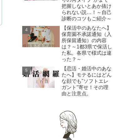
把握しないとあか抜け
られない説…！～自己
診断のコツもご紹介～
【保活中のあなたへ】
保育園不承諾通知（入
所保留通知）の内容
は？～1都3県で保活し
た私。各県で様式は違
った？～
【恋活・婚活中のあな
たへ】モテるにはどん
な顔でも"ソフトエレ
ガント"寄せ！その理
由と注意点。