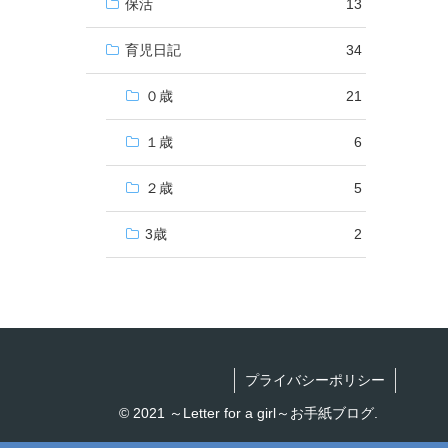
保活
13
育児日記
34
０歳
21
１歳
6
２歳
5
3歳
2
プライバシーポリシー
© 2021 ～Letter for a girl～お手紙ブログ.